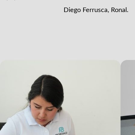
pue
Diego Ferrusca, Ronal.
per
con