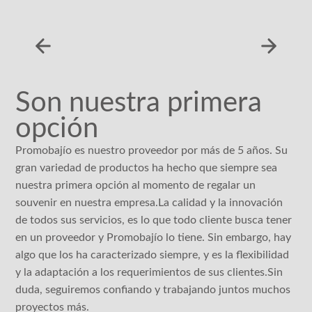
Son nuestra primera
M
opción
s
Promobajío es nuestro proveedor por más de 5 años. Su
Pro
gran variedad de productos ha hecho que siempre sea
ser
nuestra primera opción al momento de regalar un
enc
souvenir en nuestra empresa.La calidad y la innovación
nec
de todos sus servicios, es lo que todo cliente busca tener
esp
en un proveedor y Promobajío lo tiene. Sin embargo, hay
ada
algo que los ha caracterizado siempre, y es la flexibilidad
de 
y la adaptación a los requerimientos de sus clientes.Sin
est
duda, seguiremos confiando y trabajando juntos muchos
ele
proyectos más.
amp